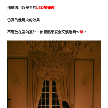
那就選用超安全的
LED燈蠟燭
仿真的蠟燭火的效果
不管放在室內室外，佈置起來安全又浪漫唷～
?