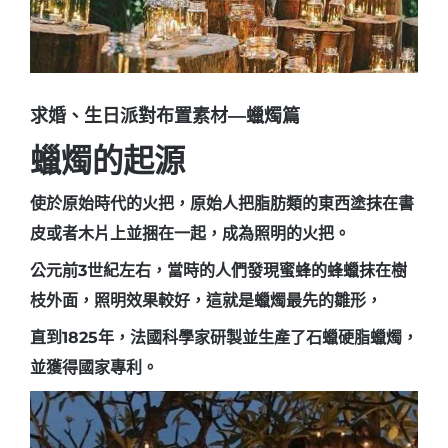
求婚、生日派對布置素材—蠟燭篇
蠟燭的起源
使於原始時代的火把，原始人把脂肪類的東西塗抹在書
皮或者木片上並捆在一起，成為照明的火把。
公元前3世紀左右，當時的人們發現蜜蜂的蜂蠟抹在樹
枝外面，照明效果較好，這就是蠟燭最先的雛形，
直到1825年，法國科學家研製並生產了石蠟硬脂蠟燭，
並獲得國家專利。