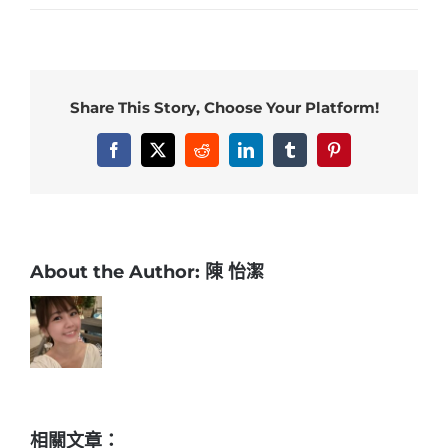
婚、
生
日
派
Share This Story, Choose Your Platform!
對
布
Facebook
X
Reddit
LinkedIn
Tumblr
Pinterest
置
素
材
—
蠟
About the Author:
陳 怡潔
燭
篇〉
中
相關文章：