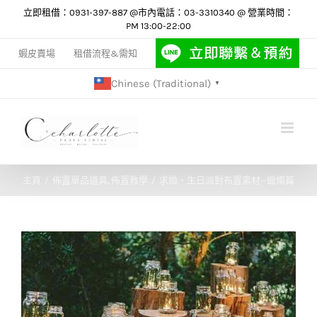
Skip
立即租借：0931-397-887 @市內電話：03-3310340 @ 營業時間：
PM 13:00-22:00
to
content
蝦皮賣場
租借流程&需知
Chinese (Traditional)
▼
主頁
佈置單品道具
佈置教學
求婚、生日派對布置素材—蠟燭篇
View
Larger
Image