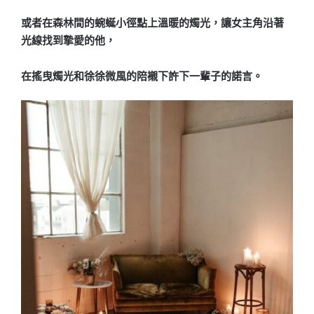
或者在森林間的蜿蜒小徑點上溫暖的燭光，讓女主角沿著
光線找到摯愛的他，
在搖曳燭光和徐徐微風的陪襯下許下一輩子的諾言。