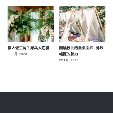
紗
將居家布置也應用在婚禮or
如何在WHOTEL 求婚佈
派對布置吧！
置？
22 1 月, 2020
2 5 月, 2022
2