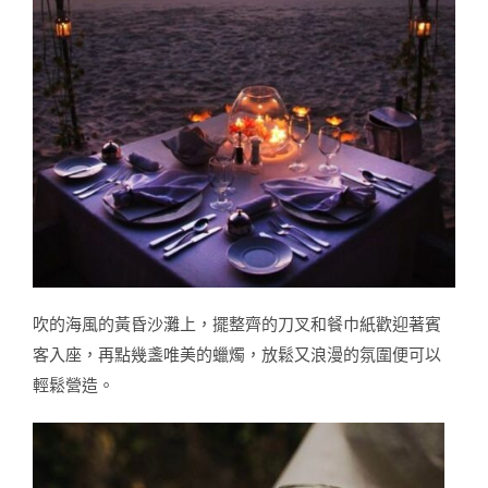
吹的海風的黃昏沙灘上，擺整齊的刀叉和餐巾紙歡迎著賓
客入座，再點幾盞唯美的蠟燭，放鬆又浪漫的氛圍便可以
輕鬆營造。