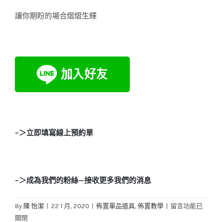
讓你期盼的場合熠熠生輝
–＞立即填寫線上預約單
–＞成為我們的粉絲—接收更多我們的消息
在
By
陳 怡潔
|
22 1 月, 2020
|
佈置單品道具
,
佈置教學
|
留言功能已
〈求
關閉