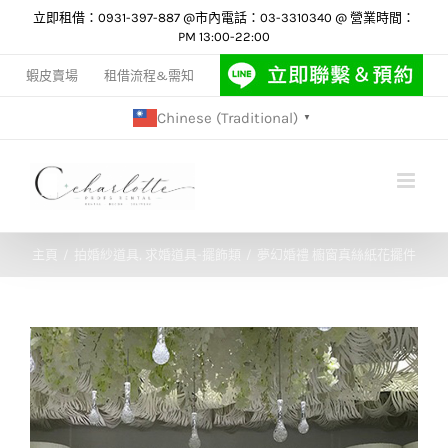
Skip
立即租借：0931-397-887 @市內電話：03-3310340 @ 營業時間：
PM 13:00-22:00
to
content
蝦皮賣場
租借流程&需知
Chinese (Traditional)
▼
主頁
拍婚紗道具
求婚道具-擺飾類
夢幻婚禮 櫥窗真絲紙花擺件