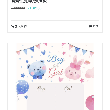
寶寶性別揭曉賓果板
原
目
NT$
1980
NT$
2200
始
前
價
價
加入購物車
詳情
格：
格：
NT$2200。
NT$1980。