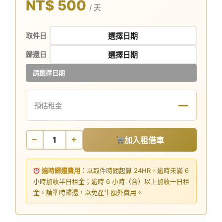
NT$ 500
/ 天
取件日
歸還日
請選擇日期
—
預估租金
−
+
加入租借車
逾時歸還費用：
以取件時間起算 24HR，逾時未滿 6
小時加收半日租金；逾時 6 小時（含）以上加收一日租
金。請準時歸還，以免產生額外費用。