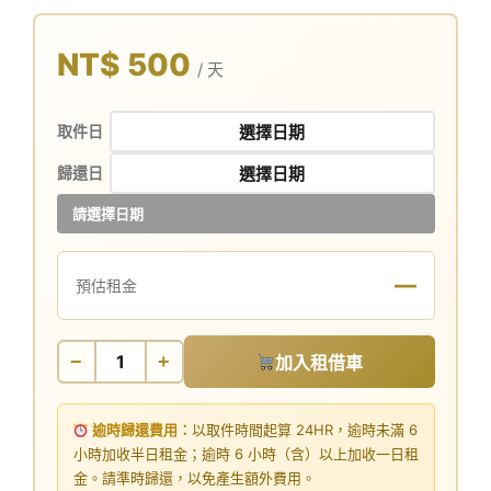
NT$ 500
/ 天
取件日
歸還日
請選擇日期
—
預估租金
−
+
加入租借車
逾時歸還費用：
以取件時間起算 24HR，逾時未滿 6
小時加收半日租金；逾時 6 小時（含）以上加收一日租
金。請準時歸還，以免產生額外費用。