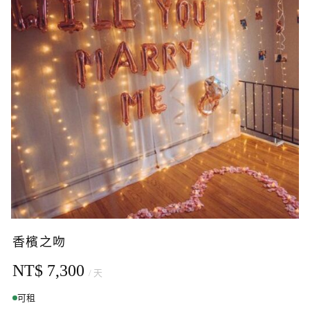
香檳之吻
NT$ 7,300
/ 天
可租