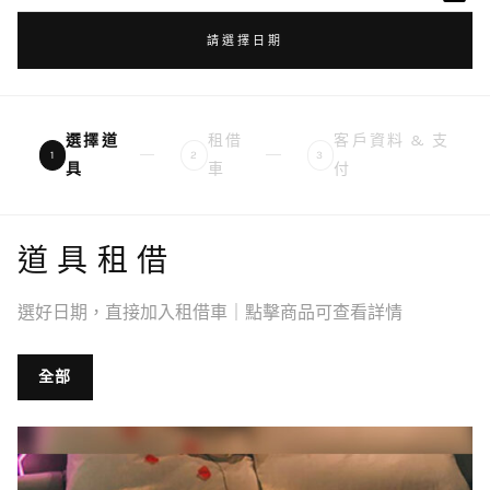
請選擇日期
選擇道
租借
客戶資料 & 支
1
2
3
具
車
付
道具租借
選好日期，直接加入租借車｜點擊商品可查看詳情
全部