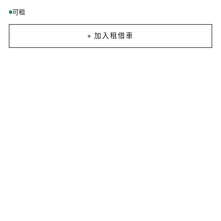
可租
+ 加入租借車