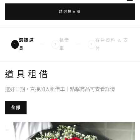
請選擇日期
選擇道
租借
客戶資料 & 支
1
2
3
具
車
付
道具租借
選好日期，直接加入租借車｜點擊商品可查看詳情
全部