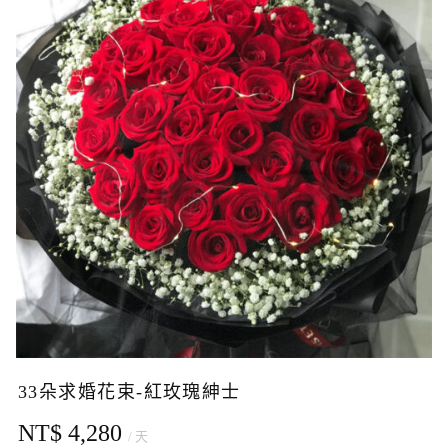
33朵求婚花束-紅玫瑰紳士
NT$ 4,280
/ 天