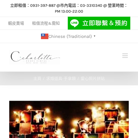
Skip
立即租借：0931-397-887 @市內電話：03-3310340 @ 營業時間：
PM 13:00-22:00
to
content
蝦皮賣場
租借流程&需知
Chinese (Traditional)
▼
主頁
求婚道具-手拿類
愛心照片拼貼