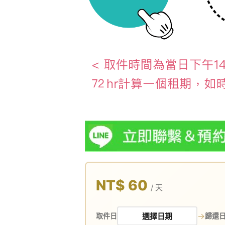
NT$ 60
/ 天
→
取件日
歸還