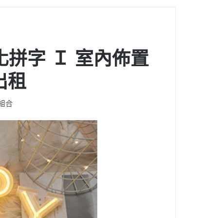
化拼字 Ｉ 室內佈置
出租
組合