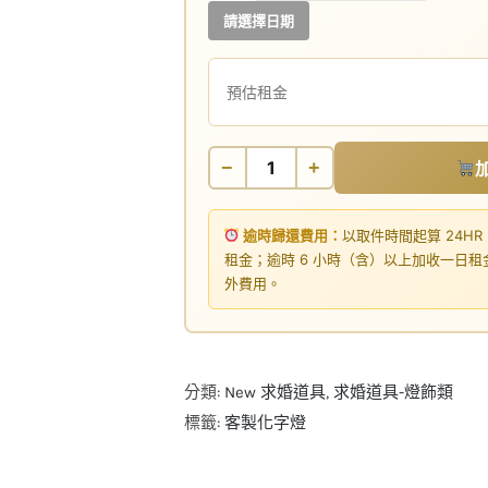
請選擇日期
預估租金
−
+
逾時歸還費用：
以取件時間起算 24HR
租金；逾時 6 小時（含）以上加收一日
外費用。
分類:
New 求婚道具
,
求婚道具-燈飾類
標籤:
客製化字燈