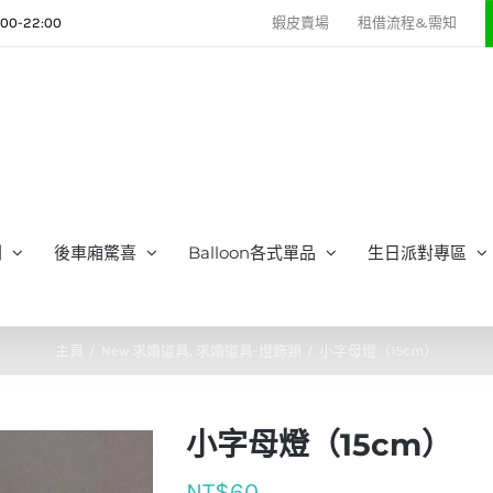
0-22:00
蝦皮賣場
租借流程&需知
列
後車廂驚喜
Balloon各式單品
生日派對專區
主頁
New 求婚道具
求婚道具-燈飾類
小字母燈（15cm）
小字母燈（15cm）
NT$
60