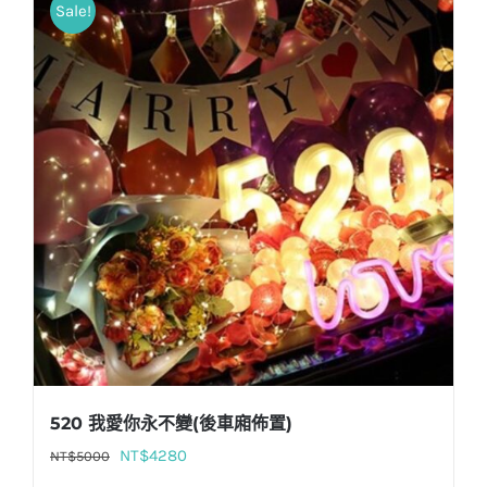
Sale!
520 我愛你永不變(後車廂佈置)
原
目
NT$
4280
NT$
5000
始
前