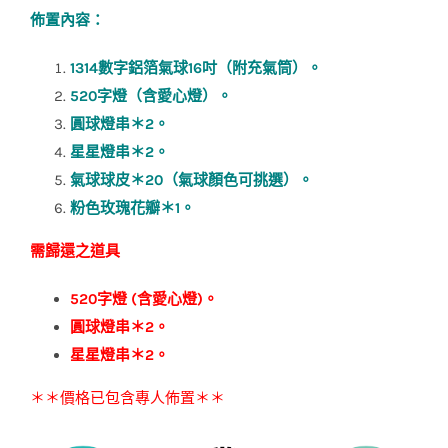
格：
格：
佈置內容：
NT$4320。
NT$4280。
1314數字鋁箔氣球16吋（附充氣筒）。
520字燈（含愛心燈）。
圓球燈串＊2。
星星燈串＊2。
氣球球皮＊20（氣球顏色可挑選）。
粉色玫瑰花瓣＊1。
需歸還之道具
520字燈 (含愛心燈)。
圓球燈串＊2
。
星星燈串＊2。
＊＊價格已包含專人佈置＊＊