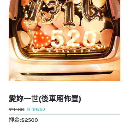
愛妳一世(後車廂佈置)
原
目
NT$
4280
NT$
4320
始
前
押金:$2500
價
價