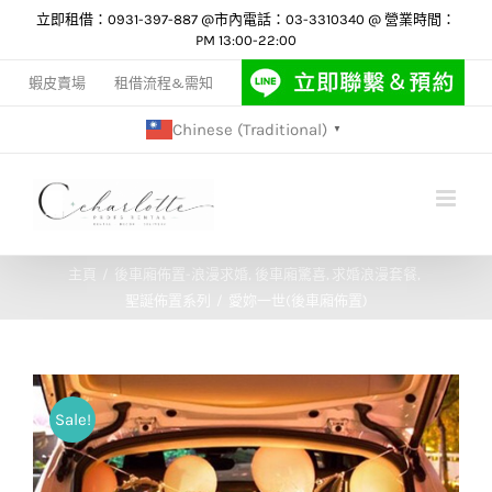
Skip
立即租借：0931-397-887 @市內電話：03-3310340 @ 營業時間：
PM 13:00-22:00
to
content
蝦皮賣場
租借流程&需知
Chinese (Traditional)
▼
主頁
後車廂佈置-浪漫求婚
後車廂驚喜
求婚浪漫套餐
聖誕佈置系列
愛妳一世(後車廂佈置)
Sale!