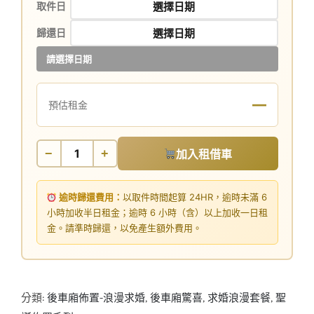
取件日
歸還日
請選擇日期
—
預估租金
−
+
加入租借車
逾時歸還費用：
以取件時間起算 24HR，逾時未滿 6
小時加收半日租金；逾時 6 小時（含）以上加收一日租
金。請準時歸還，以免產生額外費用。
分類:
後車廂佈置-浪漫求婚
,
後車廂驚喜
,
求婚浪漫套餐
,
聖