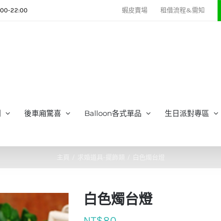
0-22:00
蝦皮賣場
租借流程&需知
列
後車廂驚喜
Balloon各式單品
生日派對專區
主頁
求婚道具-擺飾類
白色燭台燈
白色燭台燈
NT$
80