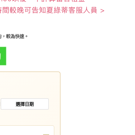
約，較為快速。
日
—