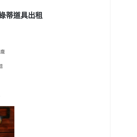
夏綠蒂道具出租
臉龐
錯
事