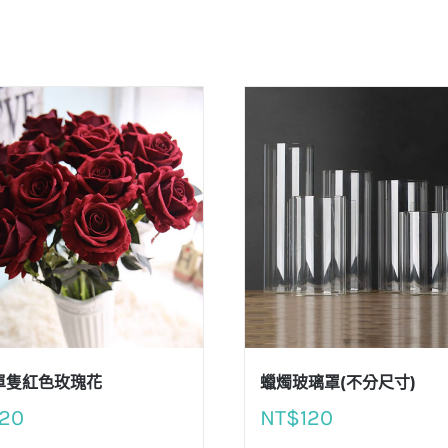
單隻紅色玫瑰花
蠟燭玻璃罩(不分尺寸)
20
NT$
120