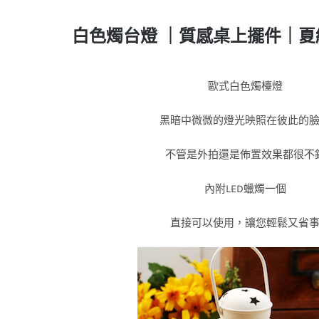
白色燭台燈 ｜質感桌上擺件｜
歐式白色燭檯燈
黑暗中微微的燈光映照在彼此的
不管是外拍還是佈置效果都很不
內附LED蠟燭一個
直接可以使用，讓您輕鬆又省