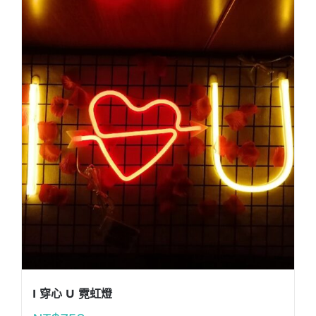
I 穿心 U 霓虹燈