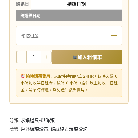
歸還日
請選擇日期
—
預估租金
−
+
加入租借車
逾時歸還費用：
以取件時間起算 24HR，逾時未滿 6
小時加收半日租金；逾時 6 小時（含）以上加收一日租
金。請準時歸還，以免產生額外費用。
分類:
求婚道具-燈飾類
標籤:
戶外玻璃燈串
,
鎢絲復古玻璃燈泡