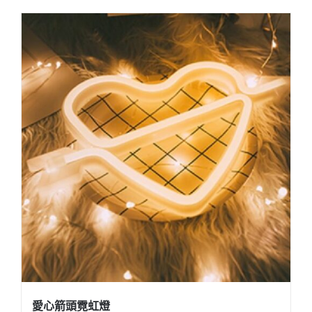
愛心箭頭霓虹燈