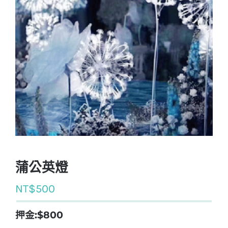
蒲公英燈
NT$
500
押金:$800