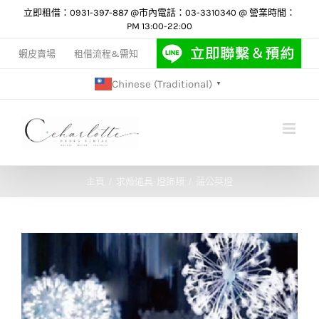
Skip
立即租借：0931-397-887 @市內電話：03-3310340 @ 營業時間：
PM 13:00-22:00
to
content
蝦皮賣場
租借流程&需知
Chinese (Traditional)
▼
主頁
求婚道具-燈飾類
蒲公英燈