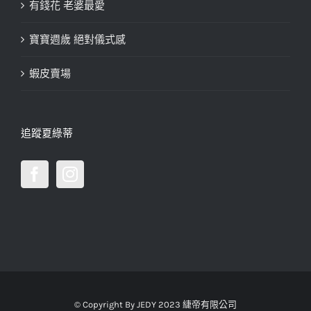
有錢花 老婆最愛
寶寶週歲 絕對儀式感
蝦皮賣場
追蹤夏綠蒂
© Copyright By JEDY 2023 緁帝有限公司