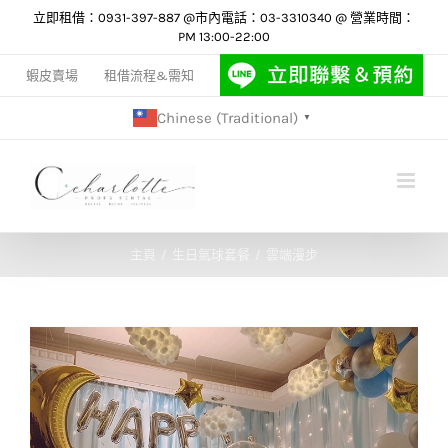
Skip
立即租借：0931-397-887 @市內電話：03-3310340 @ 營業時間：
PM 13:00-22:00
to
content
蝦皮賣場
租借流程&需知
Chinese (Traditional)
▼
主頁
生日氣球套餐
雲端漫步