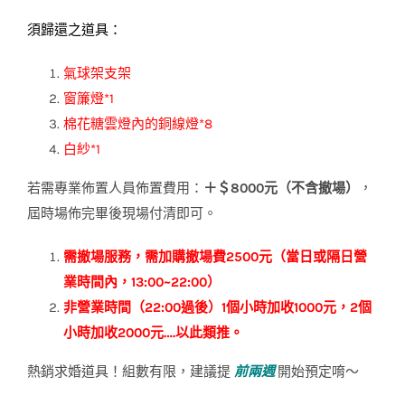
須歸還之道具：
氣球架支架
窗簾燈*1
棉花糖雲燈內的銅線燈*8
白紗*1
若需專業佈置人員佈置費用：
＋＄8000元（不含撤場）
，
屆時場佈完畢後現場付清即可。
需撤場服務，需加購撤場費2500元（當日或隔日營
業時間內，13:00~22:00）
非營業時間（22:00過後）1個小時加收1000元，2個
小時加收2000元….以此類推。
熱銷求婚道具！組數有限，建議提
前兩週
開始預定唷～