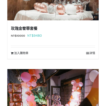
玫瑰金奢華套餐
原
目
NT$
9480
NT$
10000
始
前
價
價
加入購物車
詳情
格：
格：
NT$10000。
NT$9480。