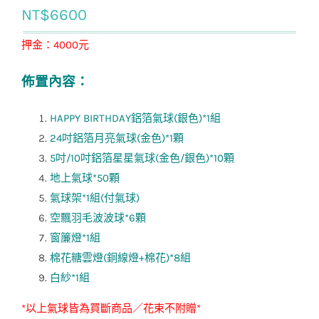
NT$
6600
押金：4000元
佈置內容：
HAPPY BIRTHDAY鋁箔氣球(銀色)*1組
24吋鋁箔月亮氣球(金色)*1顆
5吋/10吋鋁箔星星氣球(金色/銀色)*10顆
地上氣球*50顆
氣球架*1組(付氣球)
空飄羽毛波波球*6顆
窗簾燈*1組
棉花糖雲燈(銅線燈+棉花)*8組
白紗*1組
*以上氣球皆為買斷商品／花束不附贈*