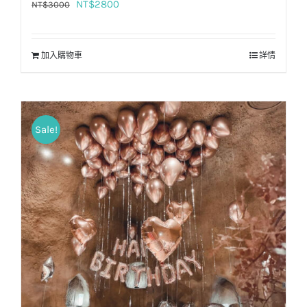
原
目
NT$
2800
NT$
3000
始
前
價
價
加入購物車
詳情
格：
格：
NT$3000。
NT$2800。
Sale!