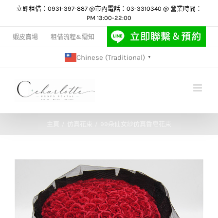
Skip
立即租借：0931-397-887 @市內電話：03-3310340 @ 營業時間：
PM 13:00-22:00
to
content
蝦皮賣場
租借流程&需知
Chinese (Traditional)
▼
主頁
仿真花束
99朵仙女紗仿真香皂花束