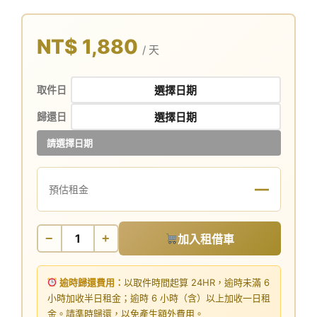
NT$ 1,880
/ 天
取件日
歸還日
請選擇日期
—
預估租金
−
+
加入租借車
逾時歸還費用：
以取件時間起算 24HR，逾時未滿 6
小時加收半日租金；逾時 6 小時（含）以上加收一日租
金。請準時歸還，以免產生額外費用。