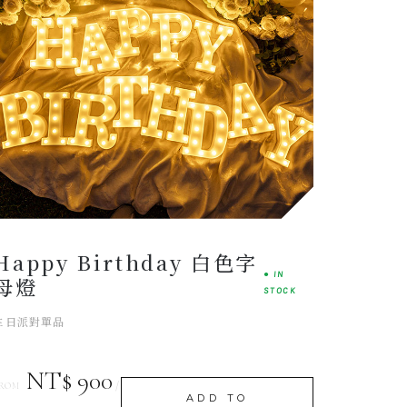
Elegant
SIGNATURE SET
Happy Birthday 白色字
● IN
母燈
STOCK
生日派對單品
NT$ 900
/
ROM
ADD TO