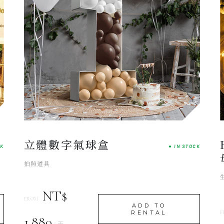
Dreamy
ATELIER CHOICE
立體數字氣球盒
CK
● IN STOCK
拍照道具
NT$
FROM
ADD TO
RENTAL
F
1,880