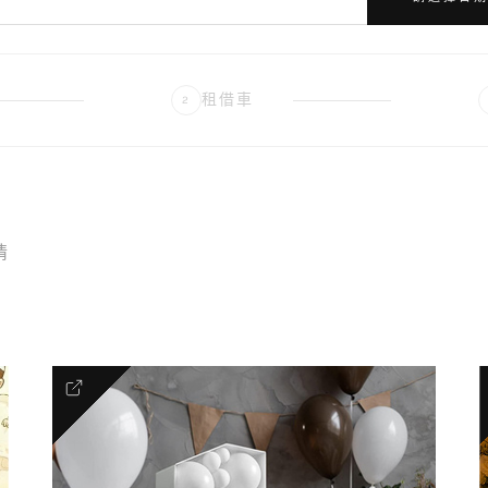
租借車
2
情