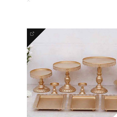
天
Romantic
FLORAL COUTURE