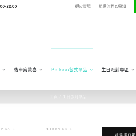
0-22:00
蝦皮賣場
租借流程&需知
後車廂驚喜
Balloon各式單品
生日派對專區
主頁
生日派對單品
UP DATE
RETURN DATE
請選擇日